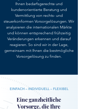
Ihnen bedarfsgerechte und
kundenorientierte Beratung und
Vermittlung von rechts- und
steuerkonformen Vorsorgelösungen. Wir
analysieren die internationalen Märkte
und können entsprechend frühzeitig
Veränderungen erkennen und darauf
reagieren. So sind wir in der Lage,
gemeinsam mit Ihnen die bestmögliche
Vorsorgelösung zu finden.
EINFACH – INDIVIDUELL – FLEXIBEL
Eine ganzheitliche
Vorsorge, die Ihre