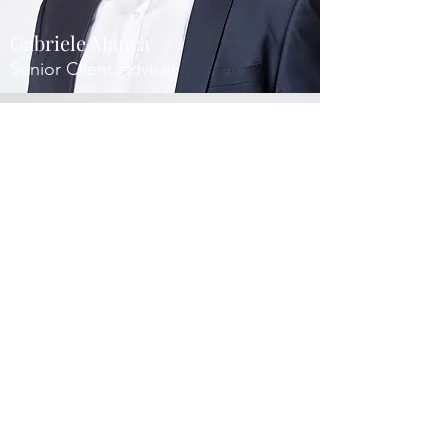
Gabriele Manca
Senior Client Adviser
Tamara Lopez
Business O
perations