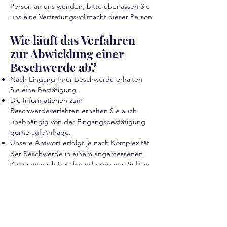
Person an uns wenden,
bitte überlassen Sie
uns eine Vertretungsvollmacht dieser Person
Wie läuft das Verfahren
zur Abwicklung einer
Beschwerde ab?
Nach Eingang Ihrer Beschwerde erhalten
Sie eine Bestätigung.
Die Informationen zum
Beschwerdeverfahren erhalten Sie auch
unabhängig von der Eingangsbestätigung
gerne auf Anfrage.
Unsere Antwort erfolgt je nach Komplexität
der Beschwerde in einem angemessenen
Zeitraum nach Beschwerdeeingang. Sollten
wir etwas mehr Zeit für die Antwort
benötigen, informieren wir Sie über die
Gründe und wann unsere Prüfung
voraussichtlich abgeschlossen sein wird.
Können wir die Beschwerde zeitnah