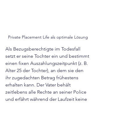
Private Placement Life als optimale Lösung
Als Bezugsberechtigte im Todesfall 
setzt er seine Tochter ein und bestimmt 
einen fixen Auszahlungszeitpunkt (z. B. 
Alter 25 der Tochter), an dem sie den 
ihr zugedachten Betrag frühestens 
erhalten kann. Der Vater behält 
zeitlebens alle Rechte an seiner Police 
und erfährt während der Laufzeit keine 
Einkommensbesteuerung der Erträge. 
Die Bezugsberechtigten kann er bei 
Bedarf jederzeit abändern. Geschieht 
dies nicht, erhält die Tochter das Geld 